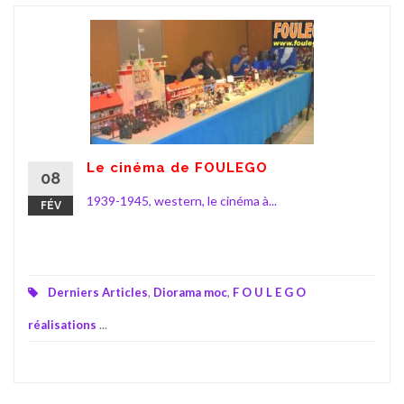
Le cinéma de FOULEGO
08
1939-1945, western, le cinéma à...
FÉV
Derniers Articles
,
Diorama moc
,
F O U L E G O
réalisations
...