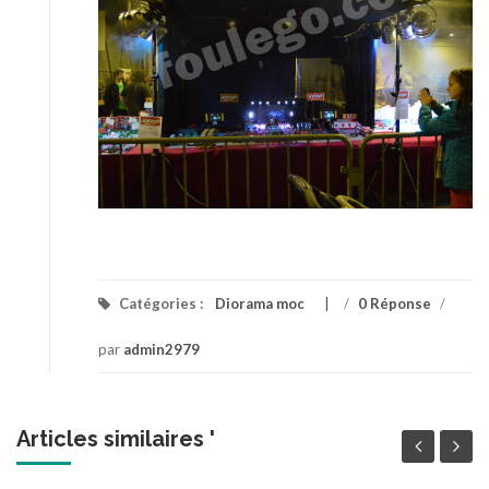
Catégories :
Diorama moc
/
0 Réponse
/
par
admin2979
Articles similaires '