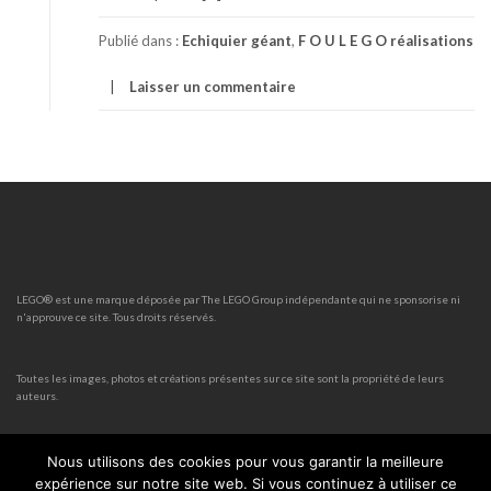
Publié dans :
Echiquier géant
,
F O U L E G O réalisations
Laisser un commentaire
LEGO® est une marque déposée par The LEGO Group indépendante qui ne sponsorise ni
n'approuve ce site. Tous droits réservés.
Toutes les images, photos et créations présentes sur ce site sont la propriété de leurs
auteurs.
Nous utilisons des cookies pour vous garantir la meilleure
expérience sur notre site web. Si vous continuez à utiliser ce