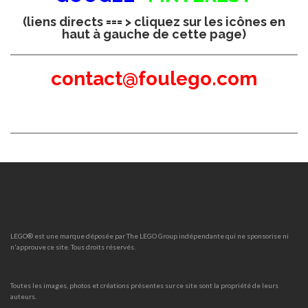
(liens directs === > cliquez sur les icônes en
haut à gauche de cette page)
contact@foulego.com
LEGO® est une marque déposée par The LEGO Group indépendante qui ne sponsorise ni
n'approuve ce site. Tous droits réservés.
Toutes les images, photos et créations présentes sur ce site sont la propriété de leurs
auteurs.