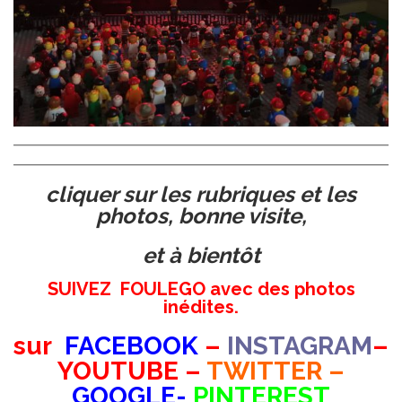
cliquer sur les rubriques et les
photos, bonne visite,
et à bientôt
SUIVEZ FOULEGO avec des photos
inédites.
sur
FACEBOOK
–
INSTAGRAM
–
YOUTUBE –
TWITTER –
GOOGLE-
PINTEREST