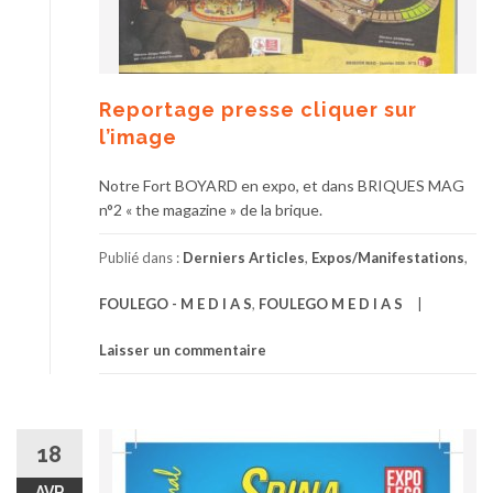
Reportage presse cliquer sur
l’image
Notre Fort BOYARD en expo, et dans BRIQUES MAG
n°2 « the magazine » de la brique.
Publié dans :
Derniers Articles
,
Expos/Manifestations
,
FOULEGO - M E D I A S
,
FOULEGO M E D I A S
Laisser un commentaire
18
AVR