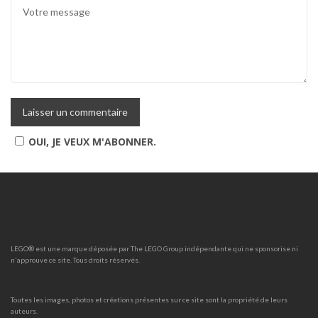
OUI, JE VEUX M'ABONNER.
LEGO® est une marque déposée par The LEGO Group indépendante qui ne sponsorise ni
n'approuve ce site. Tous droits réservés.
Toutes les images, photos et créations présentes sur ce site sont la propriété de leurs
auteurs.