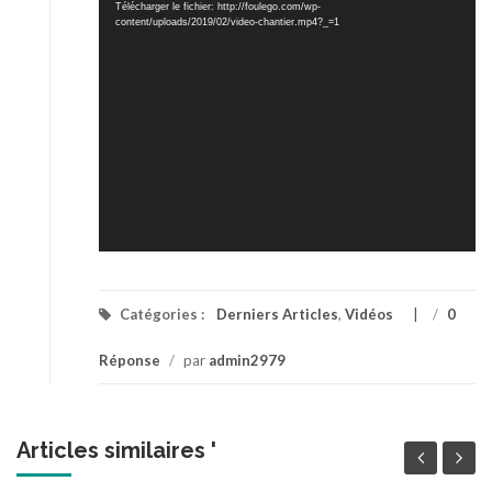
vidéo
Télécharger le fichier: http://foulego.com/wp-
content/uploads/2019/02/video-chantier.mp4?_=1
Catégories :
Derniers Articles
,
Vidéos
/
0
Réponse
/
par
admin2979
Articles similaires '