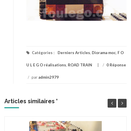
Catégories :
Derniers Articles
,
Diorama moc
,
F O
U L E G O réalisations
,
ROAD TRAIN
/
0 Réponse
/
par
admin2979
Articles similaires '