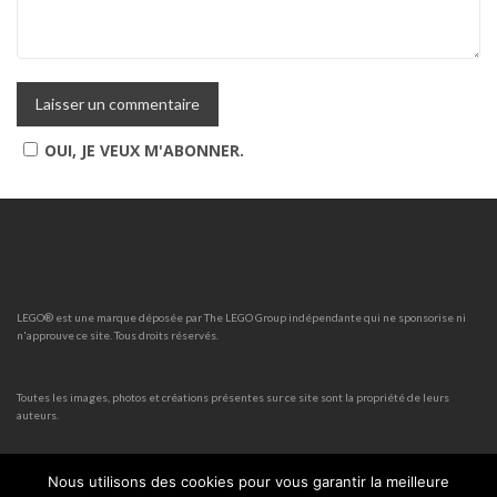
OUI, JE VEUX M'ABONNER.
LEGO® est une marque déposée par The LEGO Group indépendante qui ne sponsorise ni
n'approuve ce site. Tous droits réservés.
Toutes les images, photos et créations présentes sur ce site sont la propriété de leurs
auteurs.
Nous utilisons des cookies pour vous garantir la meilleure